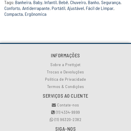
Tags:
Banheira
,
Baby
,
Infantil
,
Bebê
,
Chuveiro
,
Banho
,
Segurança
,
Conforto
,
Antiderrapante
,
Portátil
,
Ajustável
,
Fácil de Limpar
,
Compacta
,
Ergônomica
INFORMAÇÕES
Sobre a Prettyjet
Trocas e Devoluções
Política de Privacidade
Termos & Condições
SERVIÇOS AO CLIENTE
Contate-nos
(11) 4334-9999
(11) 96320-2382
SIGA-NOS