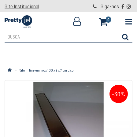
Site Institucional
Siga-nos
0
Ralo In line em Inox 100 x 9 x 7 cm Liso
-30%