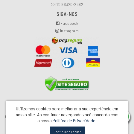
(11) 96320-2382
SIGA-NOS
Facebook
Instagram
Utilizamos cookies para melhorar a sua experiência em
Industrial e Comercial Pretty Glass LTDA - CNPJ: 00.502.154/0001-81
nosso site.
Ao continuar navegando você concorda com
Rua Monteiro Lobato, 86 – Jd Silvina - São Bernardo do Campo / SP - CEP: 09791-253
a nossa
Política de Privacidade
.
Pretty Jet © 2026
Continuar e Fechar