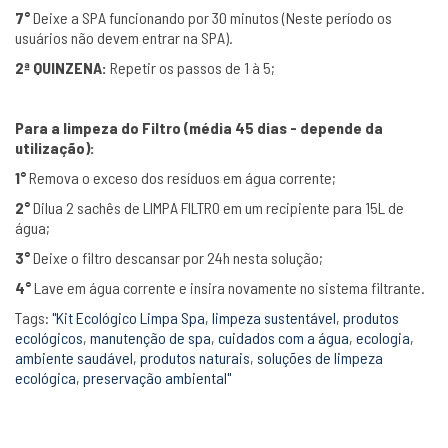
7°
Deixe a SPA funcionando por 30 minutos (Neste período os
usuários não devem entrar na SPA).
2ª QUINZENA:
Repetir os passos de 1 à 5;
Para a limpeza do Filtro (média 45 dias - depende da
utilização):
1°
Remova o exceso dos resíduos em água corrente;
2°
Dilua 2 sachês de LIMPA FILTRO em um recipiente para 15L de
água;
3°
Deixe o filtro descansar por 24h nesta solução;
4°
Lave em água corrente e insira novamente no sistema filtrante.
Tags:
"Kit Ecológico Limpa Spa
,
limpeza sustentável
,
produtos
ecológicos
,
manutenção de spa
,
cuidados com a água
,
ecologia
,
ambiente saudável
,
produtos naturais
,
soluções de limpeza
ecológica
,
preservação ambiental"