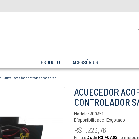
PRODUTO
ACESSÓRIOS
4000W Botão) s/ controlador s/ botão
AQUECEDOR ACOP
CONTROLADOR S
Modelo: 300351
Disponibilidade:
Esgotado
R$ 1.223,76
Em até
3x
de
R$ 407,92
sem juros n