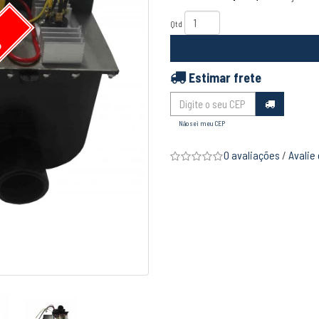
Qtd
S
Estimar frete
Não sei meu CEP
0 avaliações
/
Avalie