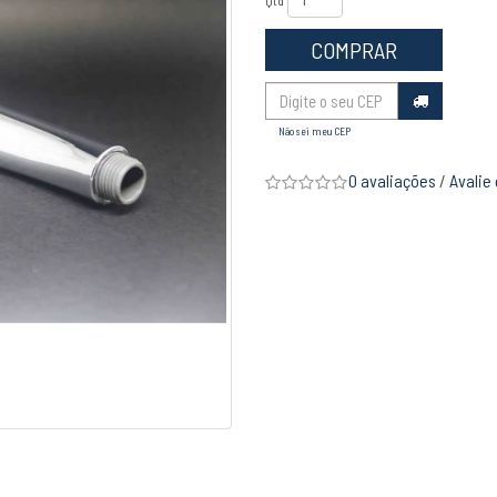
Qtd
COMPRAR
Não sei meu CEP
0 avaliações
/
Avalie