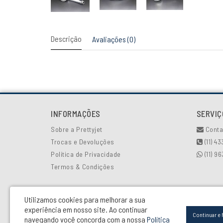
Descrição
Avaliações (0)
INFORMAÇÕES
SERVIÇ
Sobre a Prettyjet
Conta
Trocas e Devoluções
(11) 4
Política de Privacidade
(11) 9
Termos & Condições
Utilizamos cookies para melhorar a sua
experiência em nosso site.
Ao continuar
Continuar e 
navegando você concorda com a nossa
Política
Industrial e Comercial Pretty Glass LTDA - CNPJ: 00.502.154/0001-81