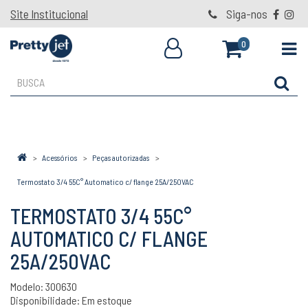
Site Institucional
Siga-nos
0
Acessórios
Peças autorizadas
Termostato 3/4 55C° Automatico c/ flange 25A/250VAC
TERMOSTATO 3/4 55C°
AUTOMATICO C/ FLANGE
25A/250VAC
Modelo: 300630
Disponibilidade:
Em estoque