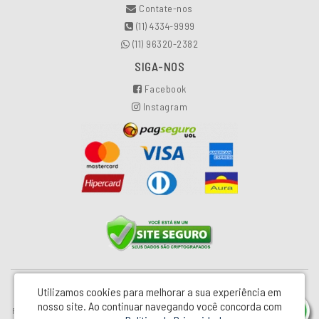
Contate-nos
(11) 4334-9999
(11) 96320-2382
SIGA-NOS
Facebook
Instagram
Utilizamos cookies para melhorar a sua experiência em
Industrial e Comercial Pretty Glass LTDA - CNPJ: 00.502.154/0001-81
nosso site.
Ao continuar navegando você concorda com
Rua Monteiro Lobato, 86 – Jd Silvina - São Bernardo do Campo / SP - CEP: 09791-253