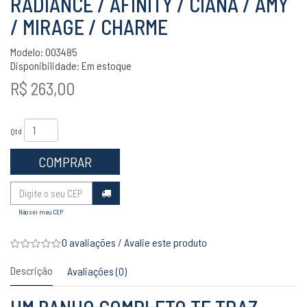
RADIANCE / AFINITY / CIANA / AMY
/ MIRAGE / CHARME
Modelo: 003485
Disponibilidade:
Em estoque
R$ 263,00
Qtd
COMPRAR
Não sei meu CEP
0 avaliações
/
Avalie este produto
Descrição
Avaliações (0)