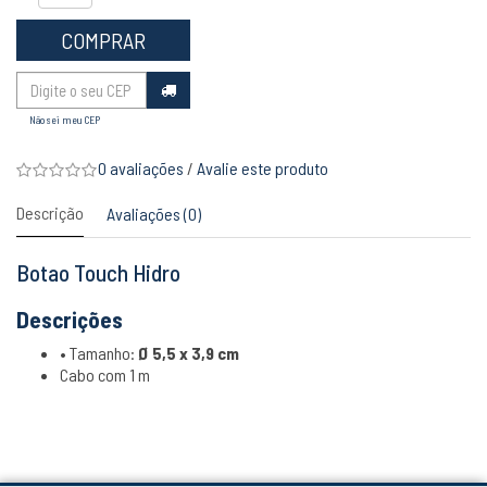
COMPRAR
Não sei meu CEP
0 avaliações
/
Avalie este produto
Descrição
Avaliações (0)
Botao Touch Hidro
Descrições
• Tamanho:
Ø 5,5 x 3,9 cm
Cabo com 1 m