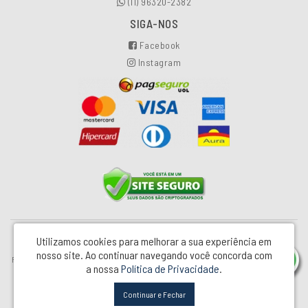
(11) 96320-2382
SIGA-NOS
Facebook
Instagram
Utilizamos cookies para melhorar a sua experiência em
Industrial e Comercial Pretty Glass LTDA - CNPJ: 00.502.154/0001-81
nosso site.
Ao continuar navegando você concorda com
Rua Monteiro Lobato, 86 – Jd Silvina - São Bernardo do Campo / SP - CEP: 09791-253
a nossa
Política de Privacidade
.
Pretty Jet © 2026
Continuar e Fechar
Desenvolvido por
88digital