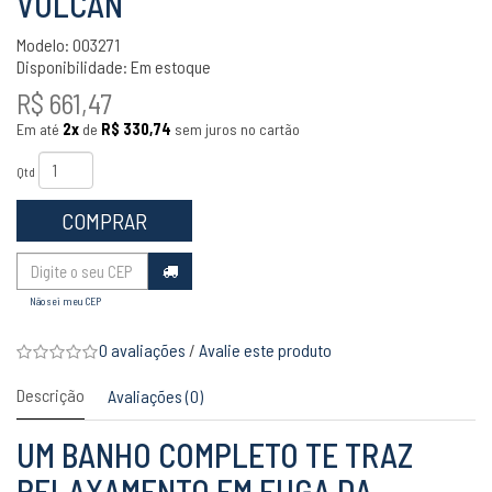
VULCAN
Modelo: 003271
Disponibilidade:
Em estoque
R$ 661,47
Em até
2x
de
R$ 330,74
sem juros no cartão
Qtd
COMPRAR
Não sei meu CEP
0 avaliações
/
Avalie este produto
Descrição
Avaliações (0)
UM BANHO COMPLETO TE TRAZ
RELAXAMENTO EM FUGA DA